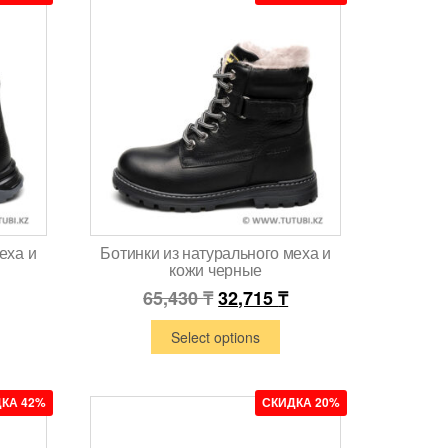
еха и
Ботинки из натурального меха и
кожи черные
65,430
₸
32,715
₸
Select options
КА 42%
СКИДКА 20%