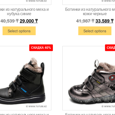
ки из натурального меха и
Ботинки из натурального м
нубука синие
кожи черные
40,539
₸
29,000
₸
41,987
₸
33,589
₸
Select options
Select options
СКИДКА 40%
СКИД
ки из натурального меха и
Ботинки из натурального м