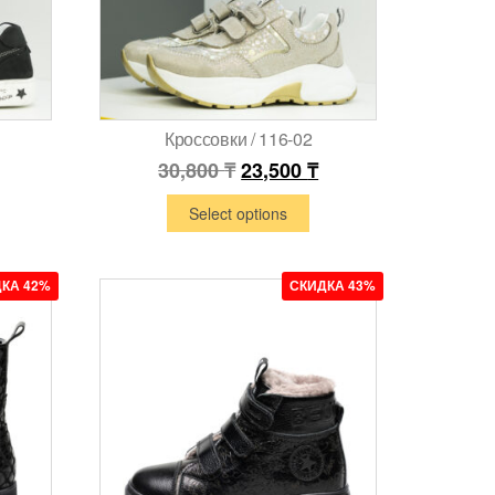
Кроссовки / 116-02
30,800
₸
23,500
₸
Select options
КА 42%
СКИДКА 43%