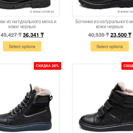
ки из натурального меха и
Ботинки из натурального м
кожи черные
кожи черные
45,427
₸
36,341
₸
40,539
₸
23,500
₸
Select options
Select options
СКИДКА 28%
СКИД