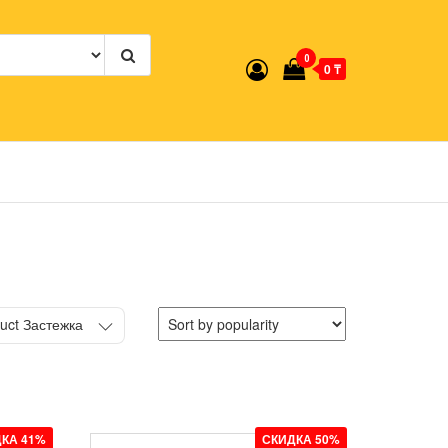
0
0 ₸
uct Застежка
КА 41%
СКИДКА 50%