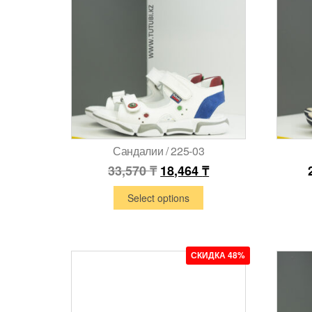
Сандалии / 225-03
33,570
₸
18,464
₸
Select options
СКИДКА 48%