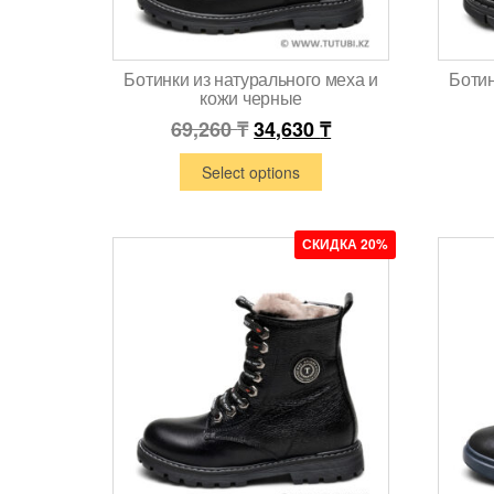
Ботинки из натурального меха и
Ботин
кожи черные
69,260
₸
34,630
₸
Select options
СКИДКА 20%