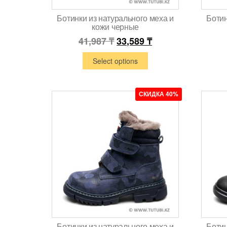
Ботинки из натурального меха и
Ботин
кожи черные
41,987
₸
33,589
₸
Select options
СКИДКА 40%
Ботинки из натурального меха и
Ботин