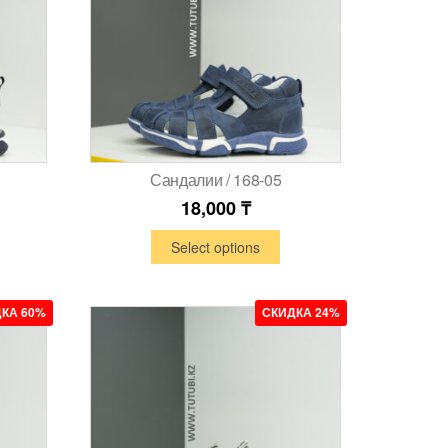
Сандалии / 168-05
18,000
₸
Select options
КА 60%
СКИДКА 24%