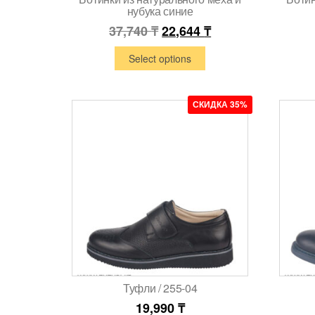
нубука синие
37,740
₸
22,644
₸
Select options
СКИДКА 35%
Туфли / 255-04
19,990
₸