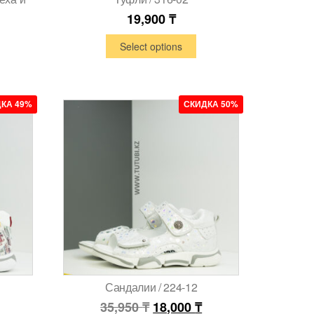
19,900
₸
Select options
КА 49%
СКИДКА 50%
Сандалии / 224-12
35,950
₸
18,000
₸