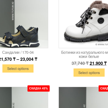
Сандалии / 170-04
Ботинки из натурального м
кожи белые
21,570
₸
–
23,004
₸
37,740
₸
21,900
₸
Select options
Select options
СКИДКА 45%
СКИД