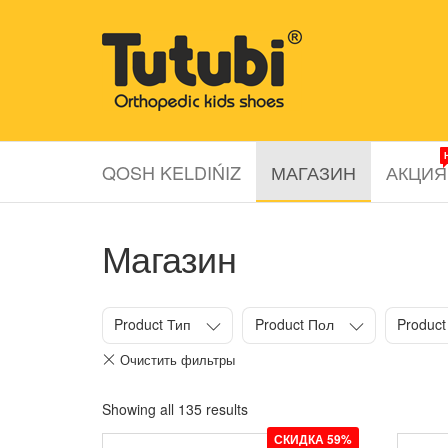
Перейти
к
Tutubi.kz
Детская и
содержимому
подростковая
ортопедическая
обувь
QOSH KELDIŃIZ
МАГАЗИН
АКЦИЯ
Магазин
Product Тип
Product Пол
Product
Showing all 135 results
СКИДКА 59%