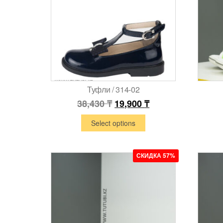
Туфли / 314-02
38,430
₸
19,900
₸
Select options
СКИДКА 57%