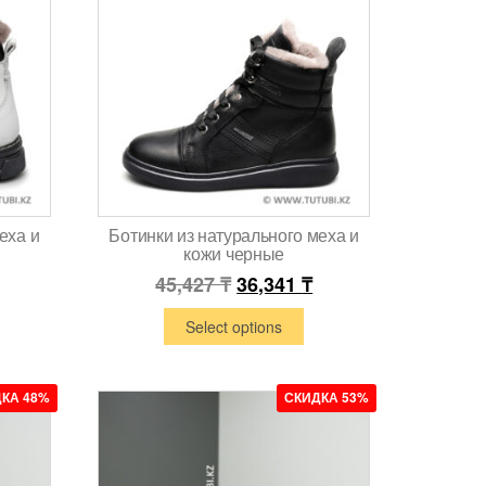
еха и
Ботинки из натурального меха и
кожи черные
45,427
₸
36,341
₸
Select options
КА 48%
СКИДКА 53%