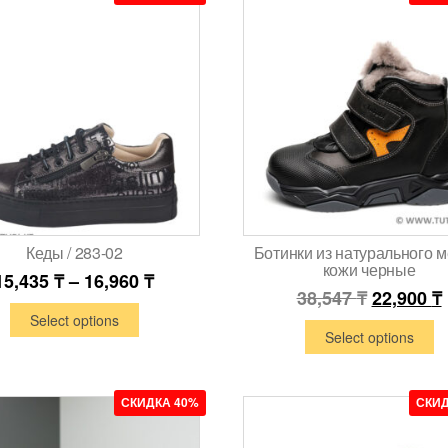
Кеды / 283-02
Ботинки из натурального м
кожи черные
15,435
₸
–
16,960
₸
38,547
₸
22,900
₸
Select options
Select options
СКИДКА 40%
СКИД