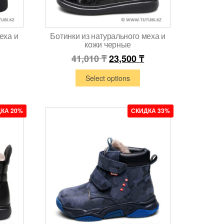
еха и
Ботинки из натурального меха и
кожи черные
41,010
₸
23,500
₸
Select options
КА 20%
СКИДКА 33%