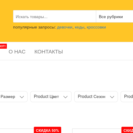
популярные запросы:
девочки
,
кеды
,
кроссовки
HOT!
О НАС
КОНТАКТЫ
 Размер
Product Цвет
Product Сезон
Prod
СКИДКА 50%
СКИД