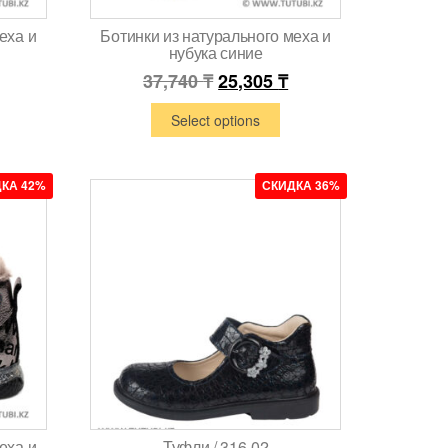
еха и
Ботинки из натурального меха и
нубука синие
37,740
₸
25,305
₸
Select options
КА 42%
СКИДКА 36%
еха и
Туфли / 316-02