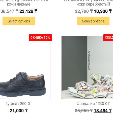
кожи черные
кожи серебристый
38,547
₸
23,128
₸
32,790
₸
18,900
₸
Select options
Select options
СКИДКА 50%
СКИД
Туфли / 250-01
Сандалии / 230-07
21,000
₸
35,950
₸
18,464
₸