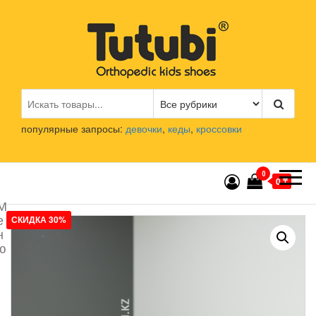
Перейти
к
содержимому
Tutubi.kz
Детская и подростковая
ортопедическая обувь
популярные запросы:
девочки
,
кеды
,
кроссовки
0
0 ₸
М
е
СКИДКА 30%
н
ю