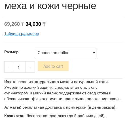
меха и кожи черные
69,260
₸
34,630
₸
Таблица размеров
Размер
Ботинки
-
+
Add to cart
из
натурального
меха
Изготовлено из натурального меха и натуральной кожи.
и
Умеренно жесткий задник, специальная стелька с
кожи
супинатором и мягкий валик поддерживают свод стопы и
черные
обеспечивают физиологически правильное положение ножки.
quantity
Алматы
: бесплатная доставка с примеркой (в день заказа).
Казахстан
: бесплатная доставка (до 5 рабочих дней).