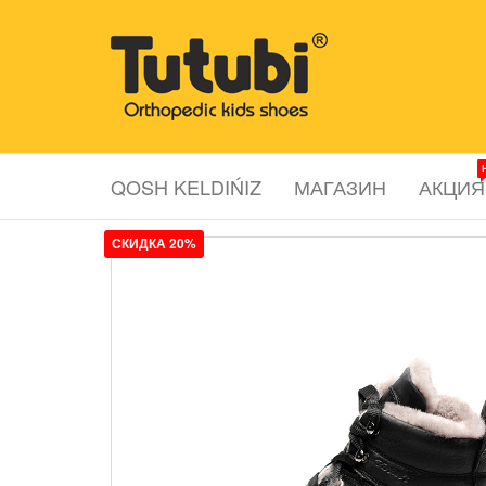
Перейти
к
Tutubi.kz
Детская и
содержимому
подростковая
ортопедическая
обувь
QOSH KELDIŃIZ
МАГАЗИН
АКЦИЯ
СКИДКА 20%