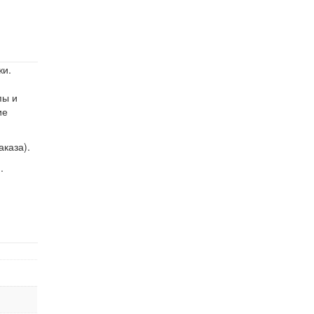
жи.
пы и
ие
аказа).
.