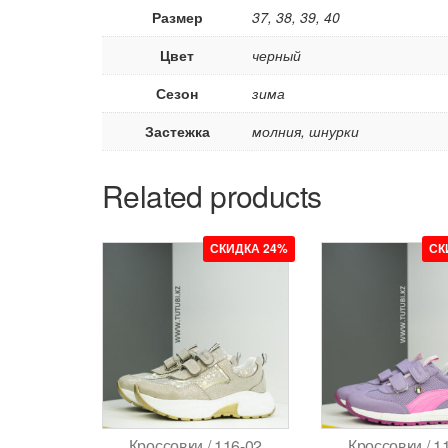
Размер
37, 38, 39, 40
Цвет
черный
Сезон
зима
Застежка
молния, шнурки
Related products
СКИДКА 24%
СК
Кроссовки / 116-02
Кроссовки / 1