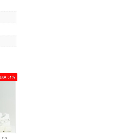
ДКА 51%
2-03