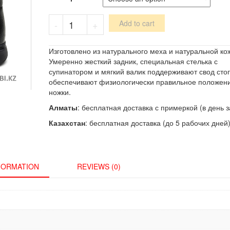
Ботинки
-
+
Add to cart
из
натурального
меха
Изготовлено из натурального меха и натуральной ко
и
Умеренно жесткий задник, специальная стелька с
кожи
супинатором и мягкий валик поддерживают свод сто
черные
обеспечивают физиологически правильное положен
quantity
ножки.
Алматы
: бесплатная доставка с примеркой (в день з
Казахстан
: бесплатная доставка (до 5 рабочих дней)
NFORMATION
REVIEWS (0)