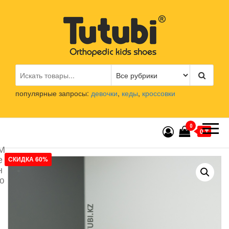
Перейти
к
содержимому
Tutubi.kz
Детская и подростковая
ортопедическая обувь
популярные запросы:
девочки
,
кеды
,
кроссовки
0
0 ₸
М
е
СКИДКА 60%
н
ю