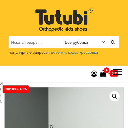
Перейти
к
содержимому
Tutubi.kz
Детская и подростковая
ортопедическая обувь
популярные запросы:
девочки
,
кеды
,
кроссовки
0
0 ₸
М
е
СКИДКА 40%
н
ю