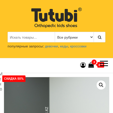
Перейти
к
содержимому
Tutubi.kz
Детская и подростковая
ортопедическая обувь
популярные запросы:
девочки
,
кеды
,
кроссовки
0
0 ₸
М
е
СКИДКА 50%
н
ю