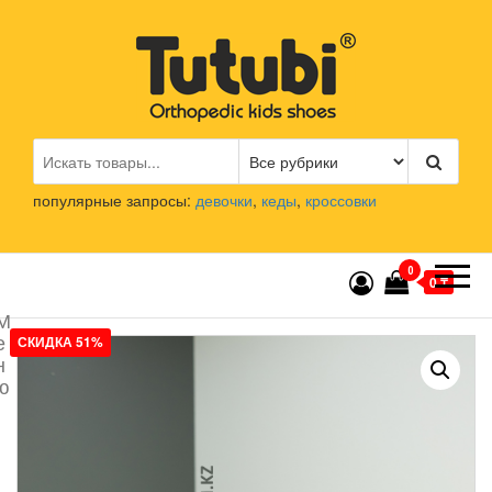
Перейти
к
содержимому
Tutubi.kz
Детская и подростковая
ортопедическая обувь
популярные запросы:
девочки
,
кеды
,
кроссовки
0
0 ₸
М
е
СКИДКА 51%
н
ю