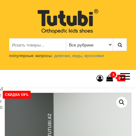
Перейти
к
содержимому
Tutubi.kz
Детская и подростковая
ортопедическая обувь
популярные запросы:
девочки
,
кеды
,
кроссовки
0
0 ₸
М
е
СКИДКА 59%
н
ю