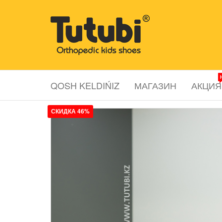
Перейти
к
Tutubi.kz
Детская и
содержимому
подростковая
ортопедическая
обувь
QOSH KELDIŃIZ
МАГАЗИН
АКЦИЯ
СКИДКА 46%