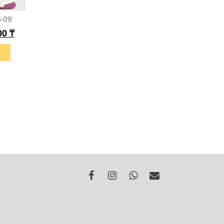
5-09
00
₸
s