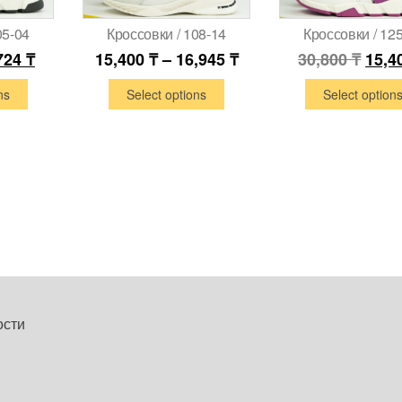
05-04
Кроссовки / 108-14
Кроссовки / 12
724
₸
15,400
₸
–
16,945
₸
30,800
₸
15,4
ns
Select options
Select option
ости