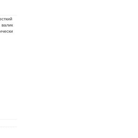
есткий
 валик
ически