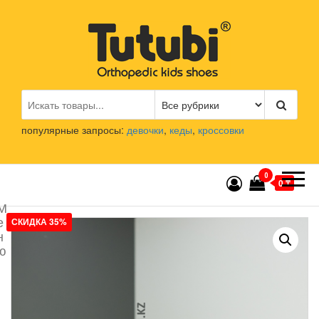
Перейти
к
содержимому
Tutubi.kz
Детская и подростковая
ортопедическая обувь
популярные запросы:
девочки
,
кеды
,
кроссовки
0
0 ₸
М
е
СКИДКА 35%
н
ю