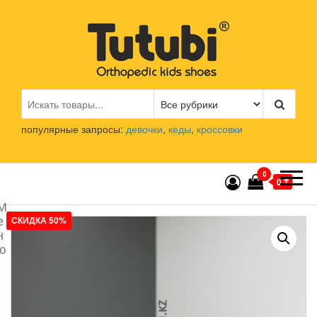
Перейти
к
содержимому
Tutubi.kz
Детская и подростковая
ортопедическая обувь
популярные запросы:
девочки
,
кеды
,
кроссовки
0
0 ₸
М
е
СКИДКА 50%
н
ю