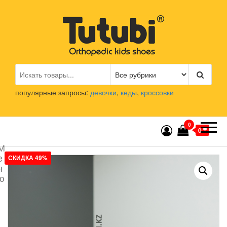
Перейти
к
содержимому
Tutubi.kz
Детская и подростковая
ортопедическая обувь
популярные запросы:
девочки
,
кеды
,
кроссовки
0
0 ₸
М
е
СКИДКА 49%
н
ю