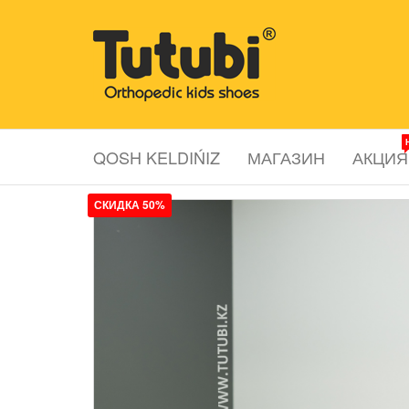
Перейти
к
Tutubi.kz
Детская и
содержимому
подростковая
ортопедическая
обувь
QOSH KELDIŃIZ
МАГАЗИН
АКЦИЯ
СКИДКА 50%