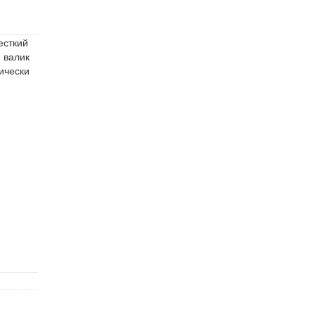
есткий
 валик
ически