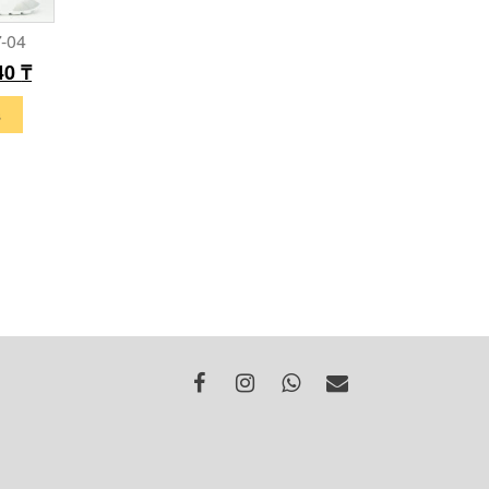
7-04
40
₸
s