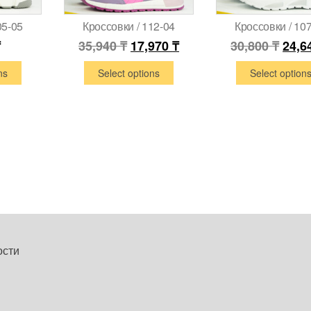
05-05
Кроссовки / 112-04
Кроссовки / 10
₸
35,940
₸
17,970
₸
30,800
₸
24,6
ns
Select options
Select option
ости