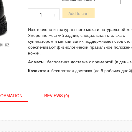
Ботинки
-
+
Add to cart
из
натурального
меха
Изготовлено из натурального меха и натуральной ко
и
Умеренно жесткий задник, специальная стелька с
кожи
супинатором и мягкий валик поддерживают свод сто
черные
обеспечивают физиологически правильное положен
quantity
ножки.
Алматы
: бесплатная доставка с примеркой (в день з
Казахстан
: бесплатная доставка (до 5 рабочих дней)
NFORMATION
REVIEWS (0)