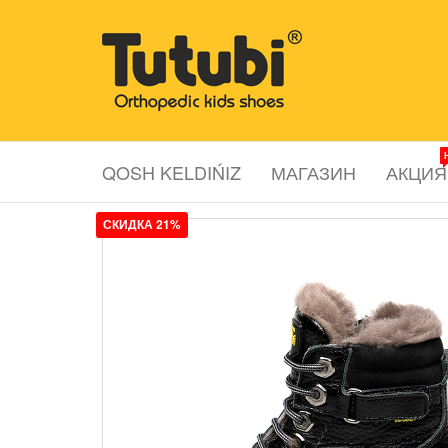
Перейти
к
Tutubi.kz
Детская и
содержимому
подростковая
ортопедическая
обувь
QOSH KELDIŃIZ
МАГАЗИН
АКЦИЯ
СКИДКА 21%