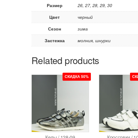
Размер
26, 27, 28, 29, 30
Цвет
черный
Сезон
зима
Застежка
молния, шнурки
Related products
СКИДКА 50%
СК
Кеды / 128-09
Кроссовки / 1