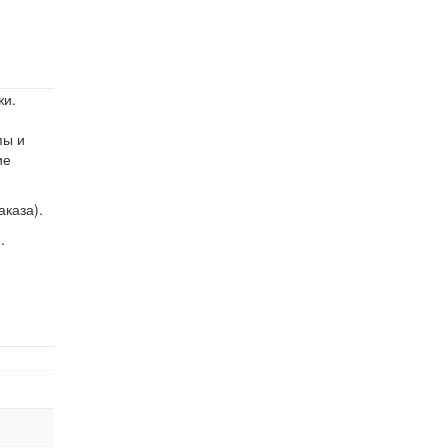
жи.
пы и
ие
аказа).
.