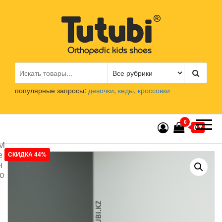
Перейти
к
содержимому
Tutubi.kz
Детская и подростковая
ортопедическая обувь
популярные запросы:
девочки
,
кеды
,
кроссовки
0
0 ₸
М
е
СКИДКА 44%
н
ю