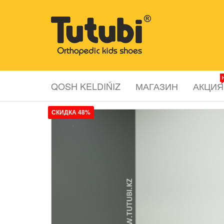
Перейти
к
Tutubi.kz
Детская и
содержимому
подростковая
ортопедическая
обувь
QOSH KELDIŃIZ
МАГАЗИН
АКЦИЯ
СКИДКА 48%