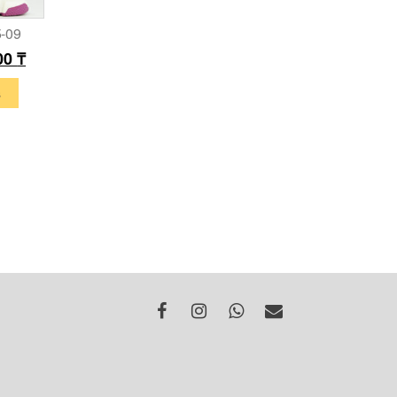
5-09
00
₸
s