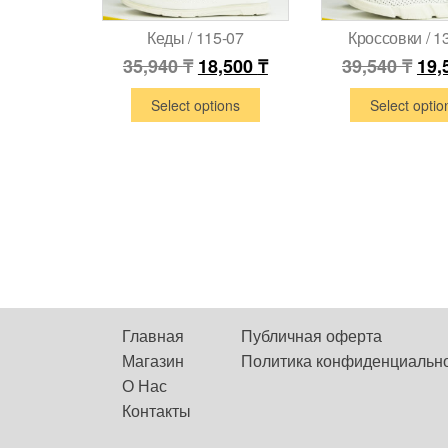
Кеды / 115-07
Кроссовки / 1
35,940
₸
18,500
₸
39,540
₸
19,
Select options
Select optio
Главная
Публичная оферта
Магазин
Политика конфиденциальн
О Нас
Контакты