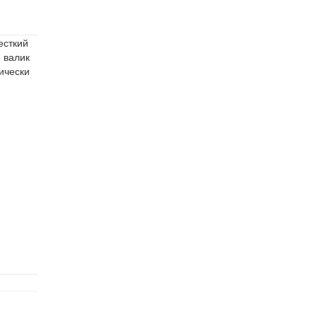
есткий
 валик
ически