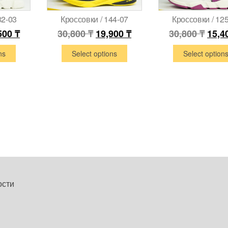
32-03
Кроссовки / 144-07
Кроссовки / 12
500
₸
30,800
₸
19,900
₸
30,800
₸
15,4
ns
Select options
Select option
ости