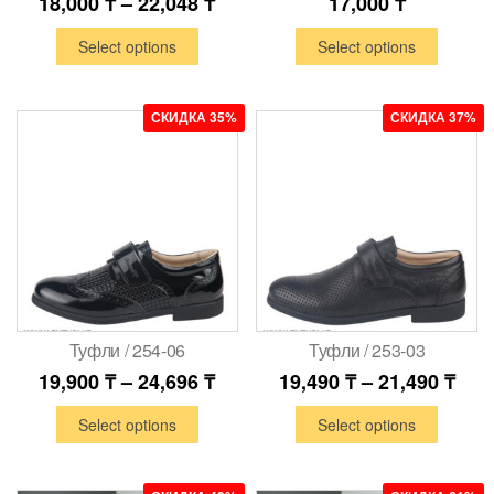
18,000
₸
–
22,048
₸
17,000
₸
Select options
Select options
СКИДКА 35%
СКИДКА 37%
Туфли / 254-06
Туфли / 253-03
19,900
₸
–
24,696
₸
19,490
₸
–
21,490
₸
Select options
Select options