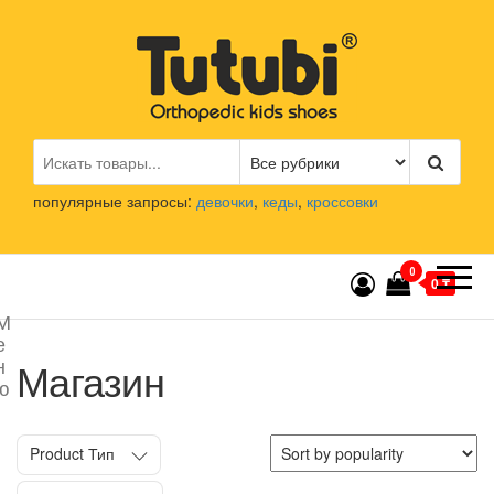
Перейти
к
содержимому
Tutubi.kz
Детская и подростковая
ортопедическая обувь
популярные запросы:
девочки
,
кеды
,
кроссовки
0
0 ₸
М
е
н
Магазин
ю
Product Тип