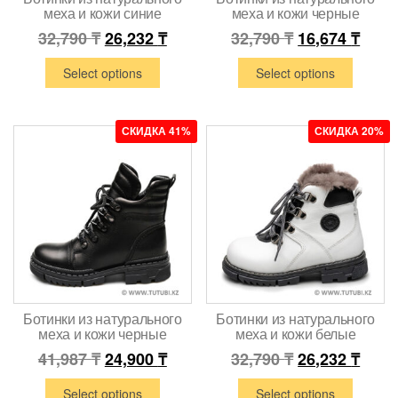
меха и кожи синие
меха и кожи черные
32,790
₸
26,232
₸
32,790
₸
16,674
₸
Select options
Select options
СКИДКА 41%
СКИДКА 20%
Ботинки из натурального
Ботинки из натурального
меха и кожи черные
меха и кожи белые
41,987
₸
24,900
₸
32,790
₸
26,232
₸
Select options
Select options