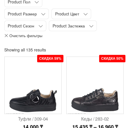
Product Пол
Product Размер
Product Цвет
Product Сезон
Product Застежка
Showing all 135 results
СКИДКА 59%
СКИДКА 50%
Туфли / 309-04
Кеды / 283-02
14,000
₸
15,435
₸
–
16,960
₸