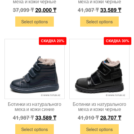
меха и кожи черные
меха и кожи черные
37,099
₸
20,000
₸
41,987
₸
33,589
₸
Select options
Select options
СКИДКА 20%
СКИДКА 30%
Ботинки из натурального
Ботинки из натурального
меха и кожи синие
меха и кожи черные
41,987
₸
33,589
₸
41,010
₸
28,707
₸
Select options
Select options