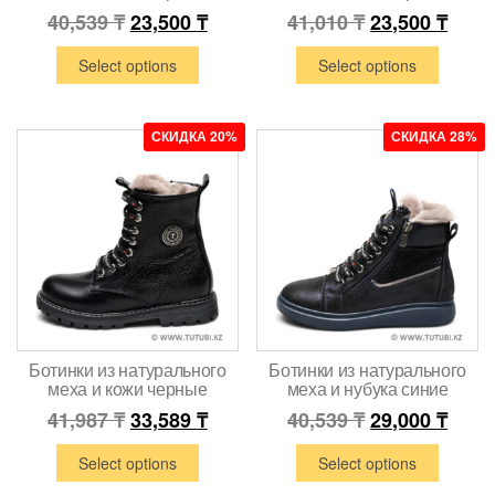
40,539
₸
23,500
₸
41,010
₸
23,500
₸
Select options
Select options
СКИДКА 20%
СКИДКА 28%
Ботинки из натурального
Ботинки из натурального
меха и кожи черные
меха и нубука синие
41,987
₸
33,589
₸
40,539
₸
29,000
₸
Select options
Select options