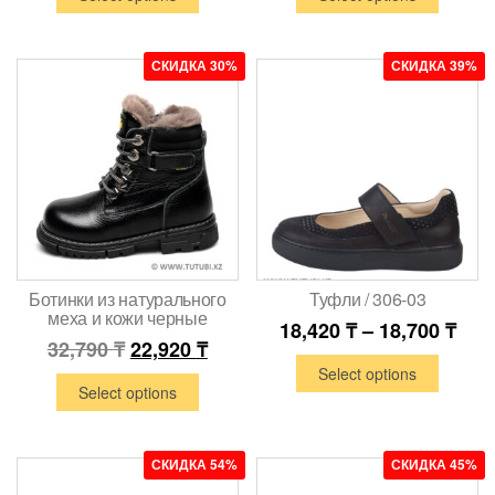
СКИДКА 30%
СКИДКА 39%
Ботинки из натурального
Туфли / 306-03
меха и кожи черные
18,420
₸
–
18,700
₸
32,790
₸
22,920
₸
Select options
Select options
СКИДКА 54%
СКИДКА 45%