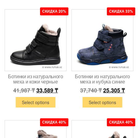
СКИДКА 20%
СКИДКА 33%
Ботинки из натурального
Ботинки из натурального
меха и кожи черные
меха и нубука синие
41,987
₸
33,589
₸
37,740
₸
25,305
₸
Select options
Select options
СКИДКА 40%
СКИДКА 40%