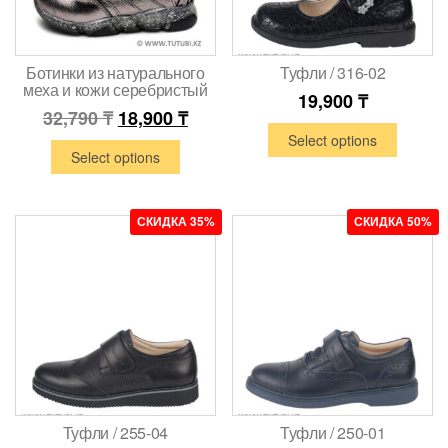
Ботинки из натурального
Туфли / 316-02
меха и кожи серебристый
19,900
₸
32,790
₸
18,900
₸
Select options
Select options
СКИДКА 35%
СКИДКА 50%
Туфли / 255-04
Туфли / 250-01